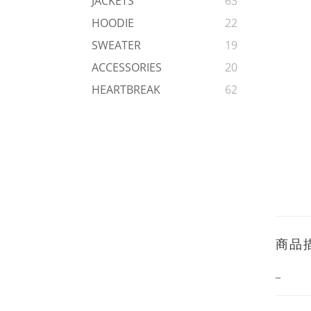
JACKETS
63
HOODIE
22
SWEATER
19
ACCESSORIES
20
HEARTBREAK
62
商品
_