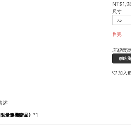
NT$1,9
尺寸
售完
若想購買
聯絡我
加入
描述
《限量隨機贈品》
*1