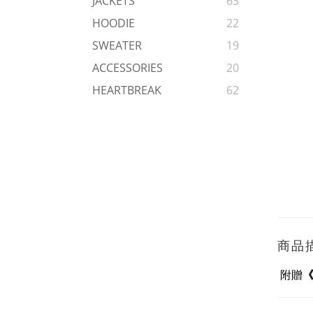
JACKETS
63
HOODIE
22
SWEATER
19
ACCESSORIES
20
HEARTBREAK
62
商品
附贈