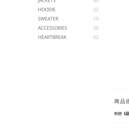
JACKETS
63
HOODIE
22
SWEATER
19
ACCESSORIES
20
HEARTBREAK
62
商品
附贈
《