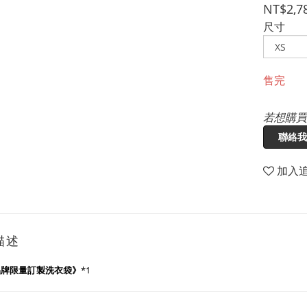
NT$2,7
尺寸
售完
若想購買
聯絡我
加入
描述
品牌限量訂製洗衣袋》
*1